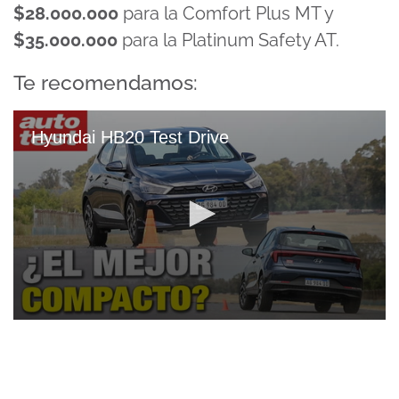
$
28.000.000
para la Comfort Plus MT y
$
35.000.000
para la Platinum Safety AT.
Te recomendamos:
Hyundai HB20 Test Drive
0
seconds
of
12
minutes,
19