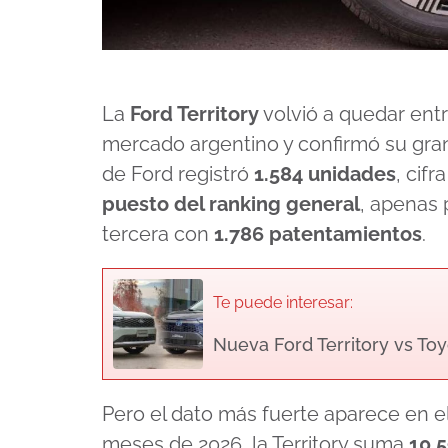
La
Ford Territory
volvió a quedar ent
mercado argentino y confirmó su gra
de Ford registró
1.584 unidades
, cif
puesto del ranking general
, apenas 
tercera con
1.786 patentamientos
.
Te puede interesar:
Nueva Ford Territory vs To
Pero el dato más fuerte aparece en e
meses de 2026, la Territory suma
10.