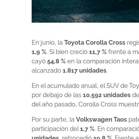
En junio, la
Toyota Corolla Cross
regi
1,9 %
. Si bien creció
11,7 %
frente a m
cayó
54,8 %
en la comparación intera
alcanzado
1.817 unidades
.
En el acumulado anual, el SUV de T
por debajo de las
10.592 unidades
de
del año pasado, Corolla Cross muestr
Por su parte, la
Volkswagen Taos
pat
participación del
1,7 %
. En comparaci
unidades
, retrocedió
19,8 %
. Frente 