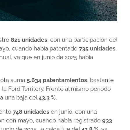
stró
821 unidades
, con una participación del
ayo, cuando había patentado
735 unidades
,
nual, ya que en junio de 2025 había
oyota suma
5.634 patentamientos
, bastante
 la Ford Territory. Frente al mismo período
a una baja del
43,3 %
.
entó
748 unidades
en junio, con una
ón con mayo, cuando había registrado
933
a junio de 2025, la caída fue del
43,8 %
, ya