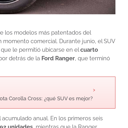
re los modelos más patentados del
n momento comercial. Durante junio, el SUV
ra que le permitió ubicarse en el
cuarto
por detrás de la
Ford Ranger
, que terminó
›
yota Corolla Cross: ¿qué SUV es mejor?
l acumulado anual. En los primeros seis
592 unidades
, mientras que la Ranger