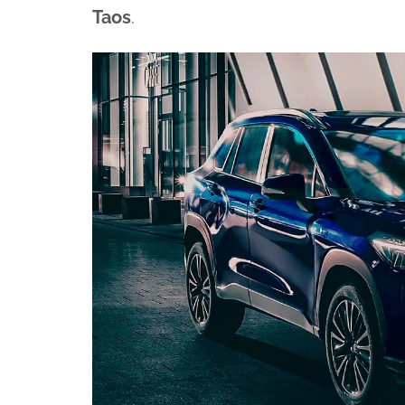
Taos
.