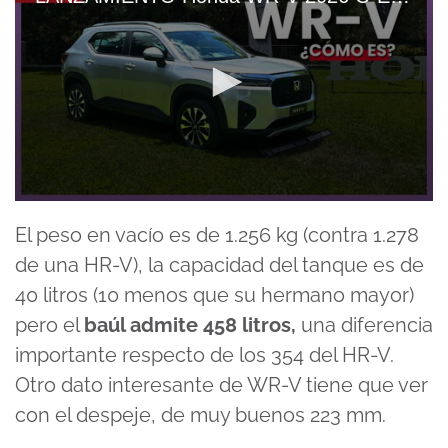
0
seconds
El peso en vacío es de 1.256 kg (contra 1.278
of
9
de una HR-V), la capacidad del tanque es de
minutes,
41
40 litros (10 menos que su hermano mayor)
seconds
pero el
baúl admite 458 litros,
una diferencia
importante respecto de los 354 del HR-V.
Otro dato interesante de WR-V tiene que ver
con el despeje, de muy buenos 223 mm.