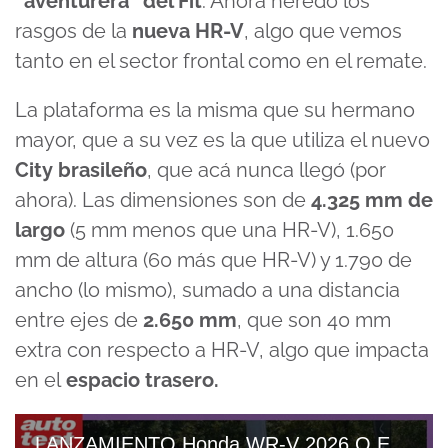
“aventurera” del Fit
. Ahora heredó los
rasgos de la
nueva HR-V
, algo que vemos
tanto en el sector frontal como en el remate.
La plataforma es la misma que su hermano
mayor, que a su vez es la que utiliza el nuevo
City brasileño
, que acá nunca llegó (por
ahora). Las dimensiones son de
4.325 mm de
largo
(5 mm menos que una HR-V), 1.650
mm de altura (60 más que HR-V) y 1.790 de
ancho (lo mismo), sumado a una distancia
entre ejes de
2.650 mm
, que son 40 mm
extra con respecto a HR-V, algo que impacta
en el
espacio trasero.
LANZAMIENTO Honda WR-V 2026 O El SUV MÁS BARATO DE LA MARCA