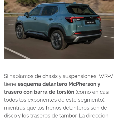
Si hablamos de chasis y suspensiones, WR-V
tiene
esquema delantero McPherson y
trasero con barra de torsión
(como en casi
todos los exponentes de este segmento),
mientras que los frenos delanteros son de
disco y los traseros de tambor. La dirección,