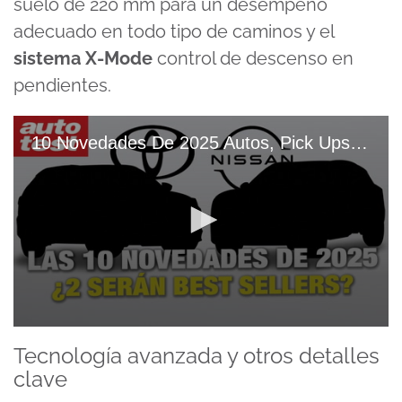
suelo de 220 mm para un desempeño
adecuado en todo tipo de caminos y el
sistema X-Mode
control de descenso en
pendientes.
10 Novedades De 2025 Autos, Pick Ups Y SUVs Que ROMPERÁN El MERCADO
0
seconds
Tecnología avanzada y otros detalles
of
clave
16
minutes,