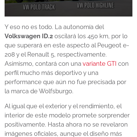
0
seconds
Y eso no es todo. La autonomía del
of
4
Volkswagen ID.2
oscilará los 450 km, por lo
minutes,
43
que superará en este aspecto al Peugeot e-
seconds
208 y el Renault 5, respectivamente.
Asimismo, contará con una
variante GTI
con
perfil mucho más deportivo y una
performance que aún no fue precisada por
la marca de Wolfsburgo.
Al igual que el exterior y el rendimiento, el
interior de este modelo promete sorprender
positivamente. Hasta ahora no se revelaron
imágenes oficiales, aunque el diseño más