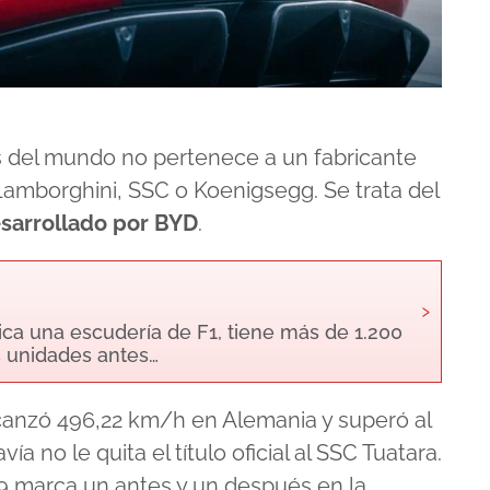
 del mundo no pertenece a un fabricante
 Lamborghini, SSC o Koenigsegg. Se trata del
sarrollado por BYD
.
›
ica una escudería de F1, tiene más de 1.200
s unidades antes…
lcanzó 496,22 km/h en Alemania y superó al
 no le quita el título oficial al SSC Tuatara.
U9 marca un antes y un después en la