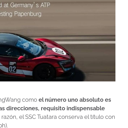
 YangWang como
el número uno absoluto es
as direcciones, requisito indispensable
a razón, el SSC Tuatara conserva el título con
h).