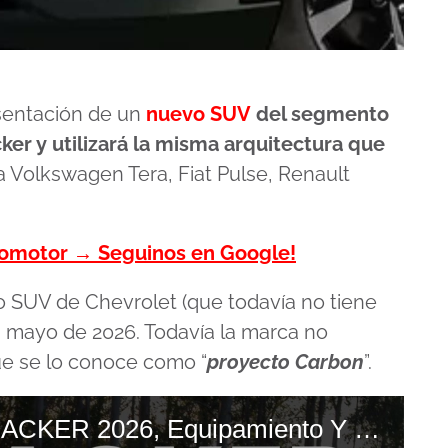
esentación de un
nuevo SUV
del segmento
ker y utilizará la misma arquitectura que
a Volkswagen Tera, Fiat Pulse, Renault
tomotor → Seguinos en Google!
vo SUV de Chevrolet (que todavía no tiene
n mayo de 2026. Todavía la marca no
ue se lo conoce como “
proyecto Carbon
”.
INFORME CHEVROLET TRACKER 2026, Equipamiento Y EN QUÉ CAMBIA