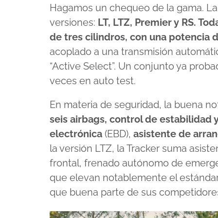
seconds
Hagamos un chequeo de la gama. La 
of
19
versiones:
LT, LTZ, Premier y RS. To
minutes,
27
de tres cilindros, con una potencia
seconds
Volume
90%
acoplado a una transmisión automáti
“Active Select”. Un conjunto ya pro
veces en auto test.
En materia de seguridad, la buena not
seis airbags, control de estabilidad 
electrónica
(EBD),
asistente de arra
la versión LTZ, la Tracker suma asiste
frontal, frenado autónomo de emerge
que elevan notablemente el estánda
que buena parte de sus competidores