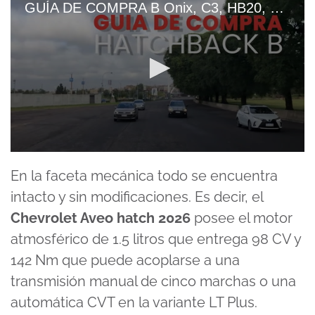
GUÍA DE COMPRA B Onix, C3, HB20, 208, Yaris Y Polo FRENTE A FRENTE
0
seconds
En la faceta mecánica todo se encuentra
of
15
intacto y sin modificaciones. Es decir, el
minutes,
58
Chevrolet Aveo hatch 2026
posee el motor
seconds
atmosférico de 1.5 litros que entrega 98 CV y
142 Nm que puede acoplarse a una
transmisión manual de cinco marchas o una
automática CVT en la variante LT Plus.