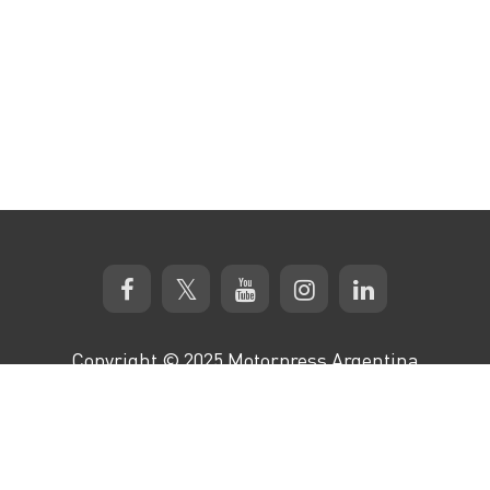
Copyright © 2025 Motorpress Argentina
Av. Regimiento de Patricios 1052, Edificio
Molina Ciudad, CABA
|
autotest@motorpress.com.ar