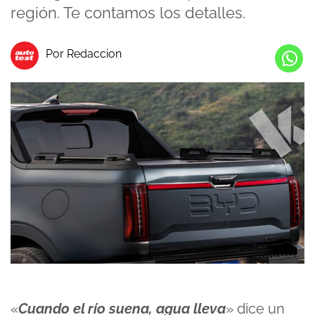
región. Te contamos los detalles.
Por Redaccion
«
Cuando el río suena, agua lleva
» dice un