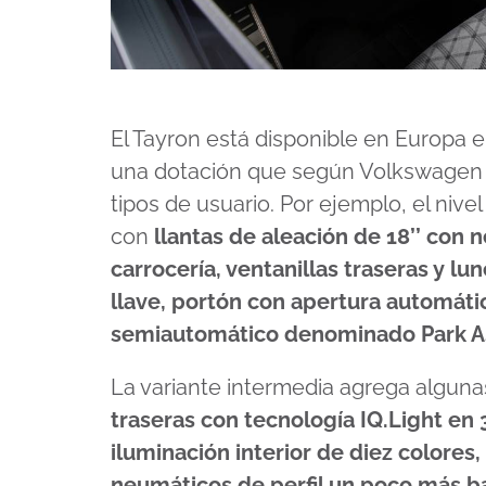
El Tayron está disponible en Europa e
una dotación que según Volkswagen s
tipos de usuario. Por ejemplo, el nive
con
llantas de aleación de 18’’ con
carrocería, ventanillas traseras y lu
llave, portón con apertura automáti
semiautomático denominado Park As
La variante intermedia agrega algun
traseras con tecnología IQ.Light en 
iluminación interior de diez colores,
neumáticos de perfil un poco más b