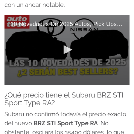
con un andar notable.
10 Novedades De 2025 Autos, Pick Ups Y SUVs Que ROMPERÁN El MERCADO
0
seconds
¿Qué precio tiene el Subaru BRZ STI
of
Sport Type RA?
16
minutes,
2
Subaru no confirmó todavía el precio exacto
seconds
del nuevo
BRZ STI Sport Type RA
. No
obstante, oscilará los 35400 dólares, lo que