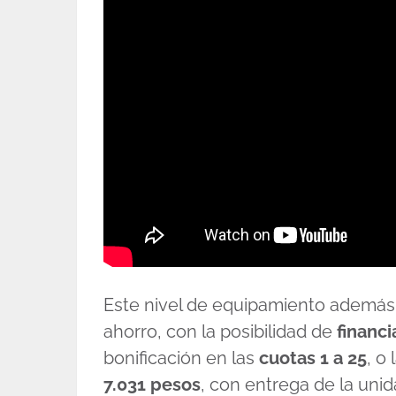
Este nivel de equipamiento además 
ahorro, con la posibilidad de
financ
bonificación en las
cuotas 1 a 25
, o
7.031 pesos
, con entrega de la uni