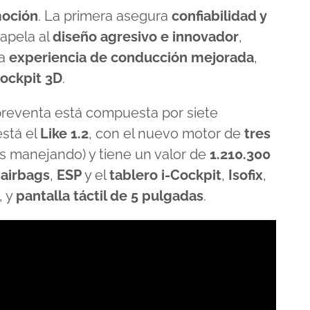
moción
. La primera asegura
confiabilidad y
 apela al
diseño agresivo e innovador
,
na
experiencia de conducción mejorada
,
Cockpit 3D
.
 preventa está compuesta por siete
stá el
Like 1.2
, con el nuevo motor de
tres
s manejando) y tiene un valor de
1.210.300
 airbags
,
ESP
y el
tablero i-Cockpit
,
Isofix
,
, y
pantalla táctil de 5 pulgadas
.