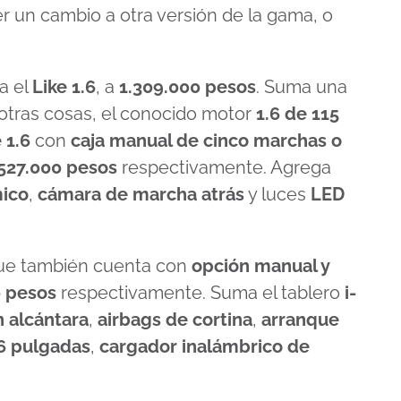
 un cambio a otra versión de la gama, o
a el
Like 1.6
, a
1.309.000 pesos
. Suma una
otras cosas, el conocido motor
1.6 de 115
 1.6
con
caja manual de cinco marchas o
.527.000 pesos
respectivamente. Agrega
ico
,
cámara de marcha atrás
y luces
LED
e también cuenta con
opción manual y
0 pesos
respectivamente. Suma el tablero
i-
n alcántara
,
airbags de cortina
,
arranque
16 pulgadas
,
cargador inalámbrico de