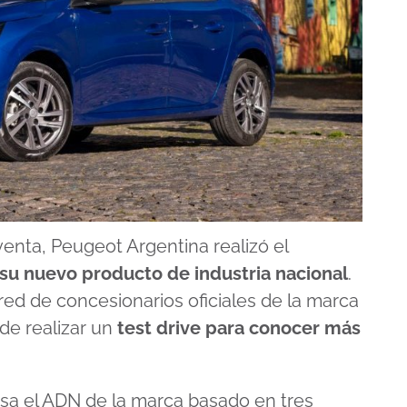
nta, Peugeot Argentina realizó el
 su nuevo producto de industria nacional
.
 red de concesionarios oficiales de la marca
 de realizar un
test drive para conocer más
sa el ADN de la marca basado en tres