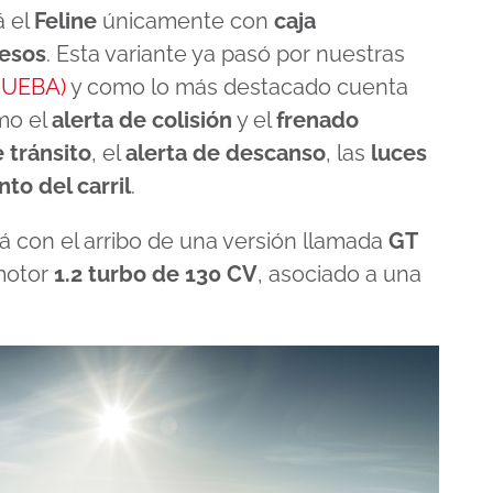
á el
Feline
únicamente con
caja
pesos
. Esta variante ya pasó por nuestras
RUEBA
)
y como lo más destacado cuenta
mo el
alerta de colisión
y el
frenado
 tránsito
, el
alerta de descanso
, las
luces
to del carril
.
á con el arribo de una versión llamada
GT
motor
1.2 turbo de 130 CV
, asociado a una