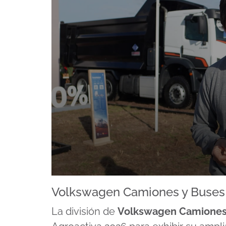
0
seconds
Volkswagen Camiones y Buses
of
3
La división de
Volkswagen Camiones
minutes,
32