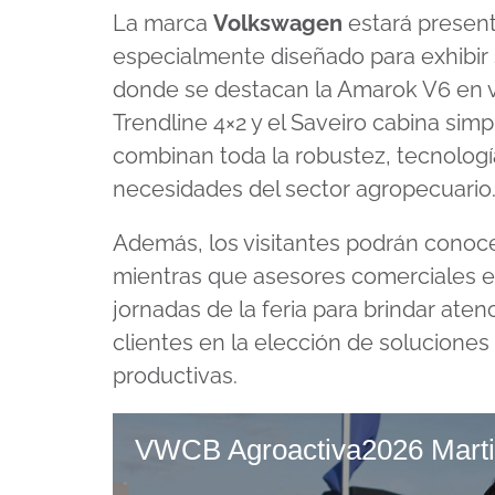
La marca
Volkswagen
estará present
especialmente diseñado para exhibir s
donde se destacan la Amarok V6 en v
Trendline 4×2 y el Saveiro cabina sim
combinan toda la robustez, tecnología 
necesidades del sector agropecuario
Además, los visitantes podrán conocer 
mientras que asesores comerciales es
jornadas de la feria para brindar ate
clientes en la elección de soluciones
productivas.
VWCB Agroactiva2026 Martin