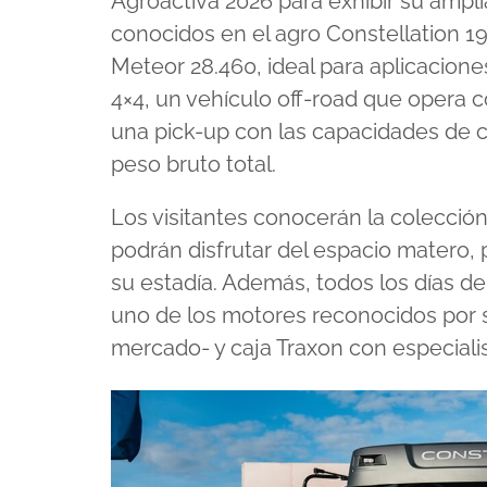
Agroactiva 2026 para exhibir su ampl
seconds
Volume
90%
conocidos en el agro Constellation 19
Meteor 28.460, ideal para aplicaciones
4×4, un vehículo off-road que opera 
una pick-up con las capacidades de 
peso bruto total.
Los visitantes conocerán la colección 
podrán disfrutar del espacio matero, 
su estadía. Además, todos los días de
uno de los motores reconocidos por su
mercado- y caja Traxon con especialis