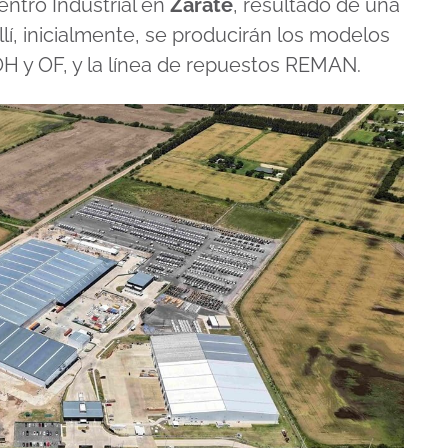
Centro Industrial en
Zárate
, resultado de una
llí, inicialmente, se producirán los modelos
OH y OF, y la línea de repuestos REMAN.