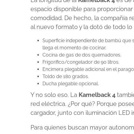
La longitud de la
Kamelback 4
es de 
espacio disponible para proporcionar 
comodidad. De hecho, la compañía red
al nuevo formato y la dotó de todo lo 
Superficie independiente de bambú que s
llega el momento de cocinar.
Cocina de gas de dos quemadores.
Frigorífico/congelador de 90 litros.
Encimera plegable adicional en el parago
Toldo de 180 grados.
Ducha plegable opcional.
Y no solo eso. La
Kamelback 4
tambié
red eléctrica. ¿Por qué? Porque posee 
cargador, junto con iluminación LED int
Para quienes buscan mayor autonom