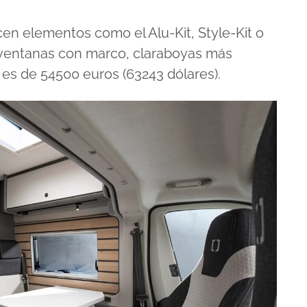
en elementos como el Alu-Kit, Style-Kit o
 ventanas con marco, claraboyas más
o es de 54500 euros (63243 dólares).