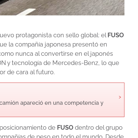
evo protagonista con sello global: el
FUSO
ue la compañía japonesa presentó en
 como nunca al convertirse en el japonés
N y tecnología de Mercedes-Benz, lo que
r de cara al futuro.
›
camión apareció en una competencia y
l posicionamiento de
FUSO
dentro del grupo
 compañías de peso en todo el mundo. Desde