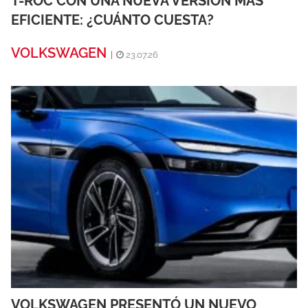
T-ROC CON UNA NUEVA VERSIÓN MÁS
EFICIENTE: ¿CUÁNTO CUESTA?
VOLKSWAGEN
|
23.07.26
VOLKSWAGEN PRESENTÓ UN NUEVO