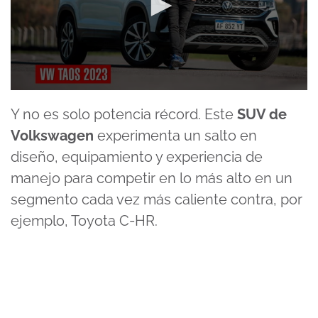
0
seconds
Y no es solo potencia récord. Este
SUV de
of
4
Volkswagen
experimenta un salto en
minutes,
16
diseño, equipamiento y experiencia de
seconds
manejo para competir en lo más alto en un
segmento cada vez más caliente contra, por
ejemplo,
Toyota C-HR
.