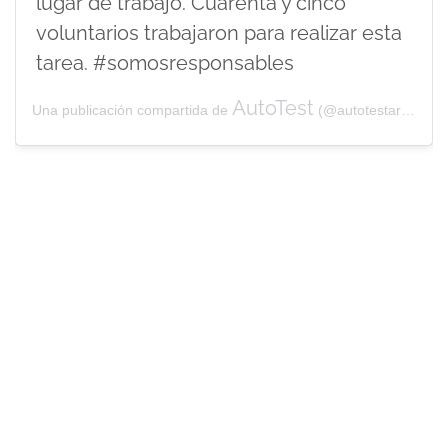
lugar de trabajo. Cuarenta y cinco
voluntarios trabajaron para realizar esta
tarea. #somosresponsables
AutoTest
Una publicación compartida de
(@autotestarg) el
28