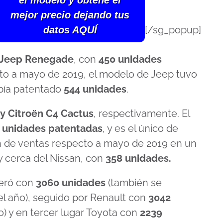
el modelo y obtené el
mejor precio dejando tus
[/sg_popup]
datos AQUÍ
Jeep Renegade
, con
450 unidades
to a mayo de 2019, el modelo de Jeep tuvo
abía patentado
544 unidades
.
 y Citroën C4 Cactus
, respectivamente. El
 unidades patentadas
, y es el único de
 de ventas respecto a mayo de 2019 en un
y cerca del Nissan, con
358 unidades.
deró con
3060 unidades
(también se
l año), seguido por Renault con
3042
) y en tercer lugar Toyota con
2239