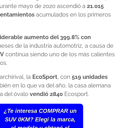
durante mayo de 2020 ascendió a
21.015
tentamientos
acumulados en los primeros
siderable aumento del 399.8% con
eses de la industria automotriz, a causa de
UV
continúa siendo uno de los más calientes
os.
rchirival, la
EcoSport
, con
519 unidades
ién en lo que va del año, la casa alemana
a del óvalo
vendió
2840
Ecosport.
¿Te interesa COMPRAR un
SUV 0KM? Elegí la marca,