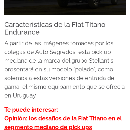
0
seconds
Características de la Fiat Titano
of
Endurance
8
minutes,
12
A partir de las imágenes tomadas por los
seconds
colegas de Auto Segredos, esta pick up
mediana de la marca del grupo Stellantis
presentará en su modelo “pelado”, como
solemos a estas versiones de entrada de
gama, el mismo equipamiento que se ofrecía
en Uruguay.
Te puede interesar:
Opinión: los desafíos de la Fiat Titano en el
segmento mediano de pick ups