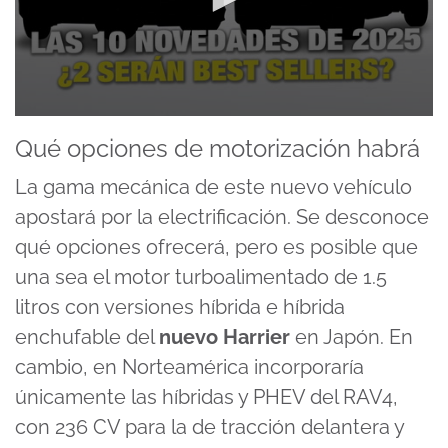
0
seconds
Qué opciones de motorización habrá
of
16
La gama mecánica de este nuevo vehículo
minutes,
2
apostará por la electrificación. Se desconoce
seconds
qué opciones ofrecerá, pero es posible que
una sea el motor turboalimentado de 1.5
litros con versiones híbrida e híbrida
enchufable del
nuevo Harrier
en Japón. En
cambio, en Norteamérica incorporaría
únicamente las híbridas y PHEV del RAV4,
con 236 CV para la de tracción delantera y