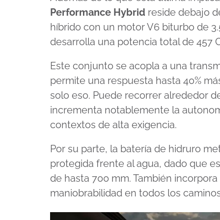
2
Performance Hybrid
reside debajo de
minutes,
9
híbrido con un motor V6 biturbo de 3.
seconds
Volume
90%
desarrolla una potencia total de 457 
Este conjunto se acopla a una transm
permite una respuesta hasta 40% más 
solo eso. Puede recorrer alrededor d
incrementa notablemente la autonomí
contextos de alta exigencia.
Por su parte, la batería de hidruro m
protegida frente al agua, dado que 
de hasta 700 mm. También incorpora di
maniobrabilidad en todos los caminos