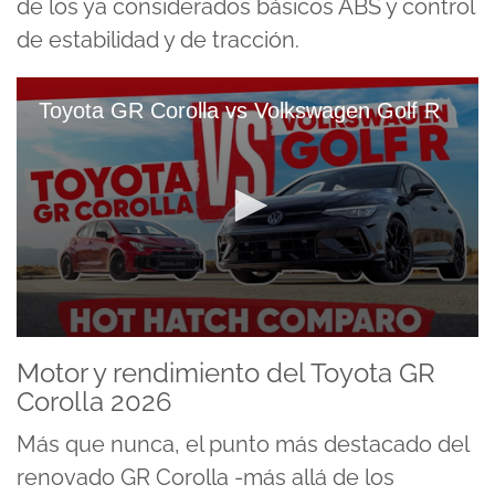
de los ya considerados básicos ABS y control
de estabilidad y de tracción.
Toyota GR Corolla vs Volkswagen Golf R
0
seconds
Motor y rendimiento del Toyota GR
of
Corolla 2026
20
minutes,
18
Más que nunca, el punto más destacado del
seconds
renovado GR Corolla -más allá de los