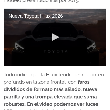
modelo presentado allá por 2015.
Nueva Toyota Hilux 2026
0
seconds
Todo indica que la Hilux tendrá un replanteo
of
15
profundo en la zona frontal, con
faros
seconds
divididos de formato más afilado, nueva
parrilla y una trompa elevada que suma
robustez. En el video podemos ver luces