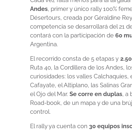
Cada vez falta menos para la largada 
Andes
, primer y único rally 100% fe
Désertours, creada por Géraldine Rey 
competencia se desarrollará del 21 de
contará con la participación de
60 mu
Argentina.
El recorrido consta de 5 etapas y
2.5
Ruta 40, la Cordillera de los Andes, l
curiosidades: los valles Calchaquies,
Cafayate, el Altiplano, las Salinas Gr
el Ojo del Mar.
Se corre en duplas
, a
Road-book, de un mapa y de una brúj
control.
El rally ya cuenta con
30 equipos insc