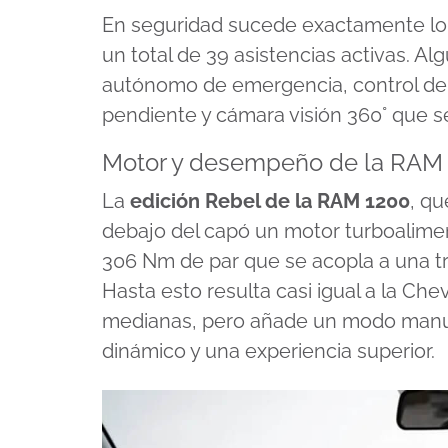
seconds
En seguridad sucede exactamente lo
of
13
un total de 39 asistencias activas. A
seconds
Volume
90%
autónomo de emergencia, control de 
pendiente y cámara visión 360° que se
Motor y desempeño de la RAM 
La
edición Rebel de la RAM 1200
, qu
debajo del capó un motor turboaliment
306 Nm de par que se acopla a una t
Hasta esto resulta casi igual a la Che
medianas, pero añade un modo manu
dinámico y una experiencia superior.