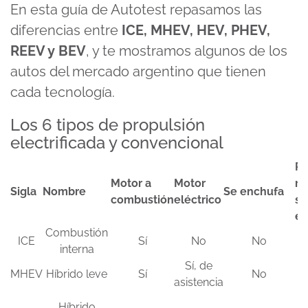
En esta guía de Autotest repasamos las
diferencias entre
ICE, MHEV, HEV, PHEV,
REEV y BEV
, y te mostramos algunos de los
autos del mercado argentino que tienen
cada tecnología.
Los 6 tipos de propulsión
electrificada y convencional
P
Motor a
Motor
m
Sigla
Nombre
Se enchufa
combustión
eléctrico
so
el
Combustión
ICE
Sí
No
No
interna
Sí, de
MHEV
Híbrido leve
Sí
No
asistencia
Híbrido