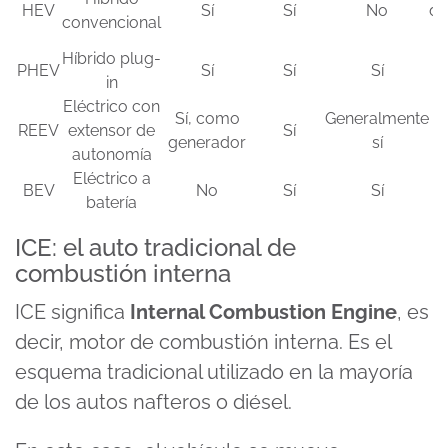
HEV
Sí
Sí
No
de
convencional
c
Híbrido plug-
PHEV
Sí
Sí
Sí
in
Eléctrico con
Sí, como
Generalmente
REEV
extensor de
Sí
generador
sí
autonomía
Eléctrico a
BEV
No
Sí
Sí
batería
ICE: el auto tradicional de
combustión interna
ICE significa
Internal Combustion Engine
, es
decir, motor de combustión interna. Es el
esquema tradicional utilizado en la mayoría
de los autos nafteros o diésel.