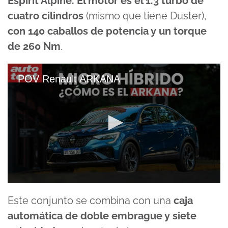
Espirit Alpine. El motor es el 1.3 turbo de
cuatro cilindros
(mismo que tiene Duster),
con 140 caballos de potencia y un torque
de 260 Nm
.
POV Renault ARKANA
0
seconds
Este conjunto se combina con una
caja
of
11
automática de doble embrague y siete
minutes,
37