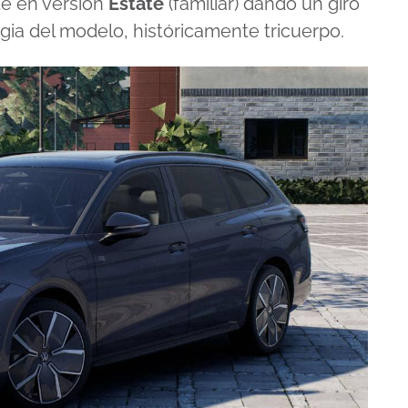
te en versión
Estate
(familiar) dando un giro
ia del modelo, históricamente tricuerpo.