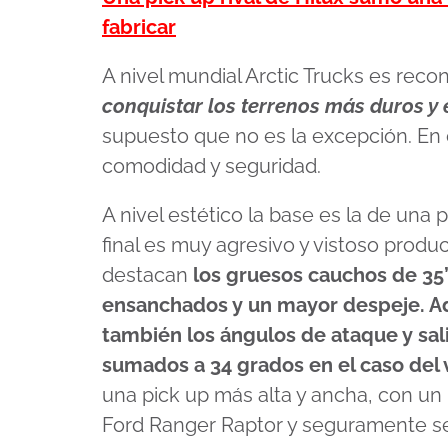
minutes,
32
fabricar
seconds
Volume
90%
A nivel mundial Arctic Trucks es reco
conquistar los terrenos más duros y 
supuesto que no es la excepción. En 
comodidad y seguridad.
A nivel estético la base es la de una
final es muy agresivo y vistoso produc
destacan
los gruesos cauchos de 35’
ensanchados y un mayor despeje. Ad
también los ángulos de ataque y sal
sumados a 34 grados en el caso del 
una pick up más alta y ancha, con u
Ford Ranger Raptor y seguramente se