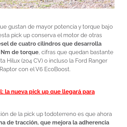
 que gustan de mayor potencia y torque bajo
esta pick up conserva el motor de otras
esel de cuatro cilindros que desarrolla
0 Nm de torque
, cifras que quedan bastante
a Hilux (204 CV) o incluso la Ford Ranger
 Raptor con el V6 EcoBoost.
: la nueva pick up que llegará para
ción de la pick up todoterreno es que ahora
a de tracción, que mejora la adherencia