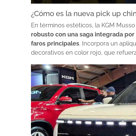
0
seconds
¿Cómo es la nueva pick up chin
of
5
En términos estéticos, la KGM Musso
minutes,
31
robusto con una saga integrada por
seconds
Volume
90%
faros principales
. Incorpora un apliq
decorativos en color rojo, que refuerz