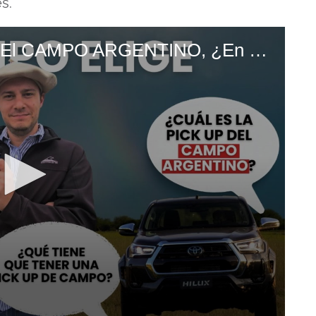
s.
INFORME Las PICK UPS Y El CAMPO ARGENTINO, ¿En Un DILEMA INESPERADO (1)