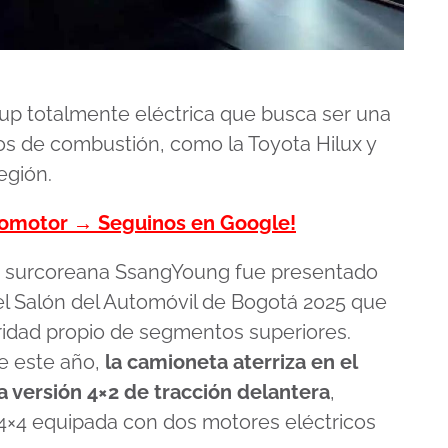
 up totalmente eléctrica que busca ser una
los de combustión, como la Toyota Hilux y
egión.
tomotor → Seguinos en Google!
ca surcoreana SsangYoung fue presentado
el Salón del Automóvil de Bogotá 2025 que
ridad propio de segmentos superiores.
e este año,
la camioneta aterriza en el
versión 4×2 de tracción delantera
,
 4×4 equipada con dos motores eléctricos