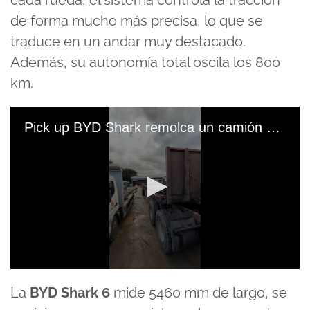
cada rueda, el sistema controla la tracción
de forma mucho más precisa, lo que se
traduce en un andar muy destacado.
Además, su autonomía total oscila los 800
km.
Pick up BYD Shark remolca un camión que pesa 40 toneladas
0
seconds
La
BYD Shark 6
mide 5460 mm de largo, se
of
1