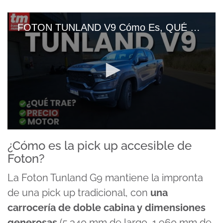
FOTON TUNLAND V9 Cómo Es, QUÉ TRAE Y MOTOR De La PICK UP MILD HYBRID
0
seconds
¿Cómo es la pick up accesible de
of
Foton?
13
minutes,
33
La Foton Tunland G9 mantiene la impronta
seconds
de una pick up tradicional, con
una
carrocería de doble cabina y dimensiones
generosas
(5.340 mm de largo, 1.960 mm de