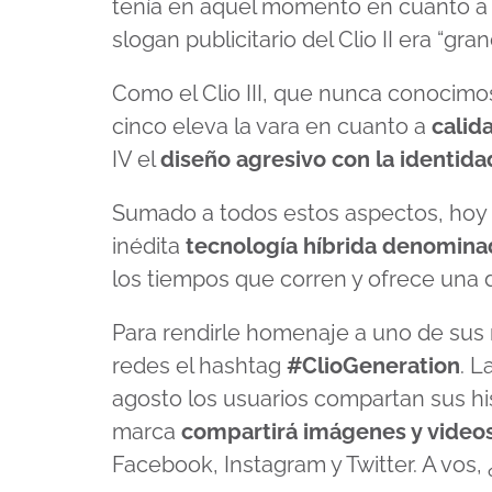
tenía en aquel momento en cuanto 
slogan publicitario del Clio II era “gra
Como el Clio III, que nunca conocimo
cinco eleva la vara en cuanto a
calid
IV el
diseño agresivo con la identid
Sumado a todos estos aspectos, hoy e
inédita
tecnología híbrida denomina
los tiempos que corren y ofrece una d
Para rendirle homenaje a uno de sus 
redes el hashtag
#ClioGeneration
. L
agosto los usuarios compartan sus hist
marca
compartirá imágenes y videos
Facebook, Instagram y Twitter. A vos,