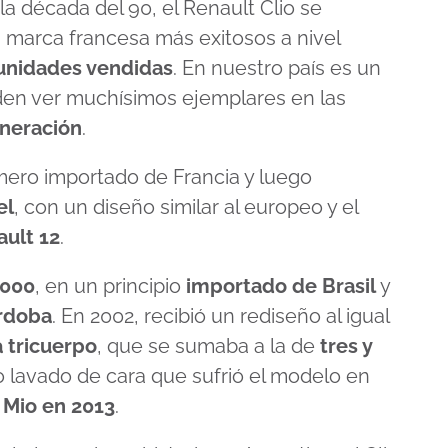
a década del 90, el Renault Clio se
a marca francesa más exitosos a nivel
 unidades vendidas
. En nuestro país es un
eden ver muchísimos ejemplares en las
eneración
.
imero importado de Francia y luego
el
, con un diseño similar al europeo y el
ult 12
.
000
, en un principio
importado de Brasil
y
rdoba
. En 2002, recibió un rediseño al igual
a tricuerpo
, que se sumaba a la de
tres y
o lavado de cara que sufrió el modelo en
 Mio en 2013
.