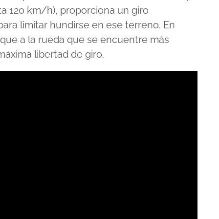
ta 120 km/h), proporciona un giro
ara limitar hundirse en ese terreno. En
orque a la rueda que se encuentre más
máxima libertad de giro.