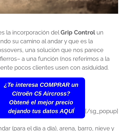
es la incorporación del
Grip Control
un
endo su camino al andar y que es la
ossovers, una solución que nos parece
fierros– a una función (nos referimos a la
ente pocos clientes usen con asiduidad.
¿Te interesa COMPRAR un
Citroën C5 Aircross?
Obtené el mejor precio
[/sg_popup]
dejando tus datos AQUÍ
ndar (para el día a día), arena, barro, nieve y