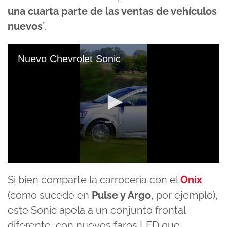
una cuarta parte de las ventas de vehículos
nuevos
”.
Nuevo Chevrolet Sonic
0
seconds
Si bien comparte la carrocería con el
Onix
of
1
(como sucede en
Pulse y Argo
, por ejemplo),
minute,
5
este Sonic apela a un conjunto frontal
seconds
diferente, con nuevos faros LED que