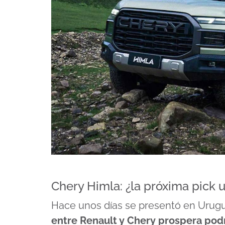
Chery Himla: ¿la próxima pick 
Hace unos días se presentó en Urug
entre Renault y Chery prospera podr