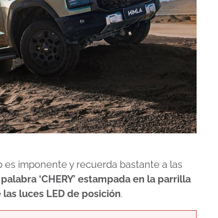
up es imponente y recuerda bastante a las
 palabra ‘CHERY’ estampada en la parrilla
 las luces LED de posición
.