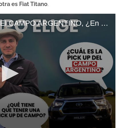
 otra es Fiat Titano
.
INFORME Las PICK UPS Y El CAMPO ARGENTINO, ¿En Un DILEMA INESPERADO (1)