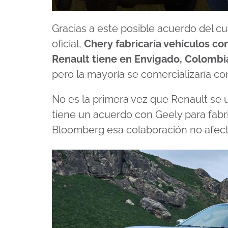
0
seconds
Gracias a este posible acuerdo del c
of
5
oficial,
Chery fabricaría vehículos c
minutes,
31
Renault tiene en Envigado, Colombi
seconds
Volume
90%
pero la mayoría se comercializaría co
No es la primera vez que Renault se 
tiene un acuerdo con Geely para fabr
Bloomberg esa colaboración no afecta