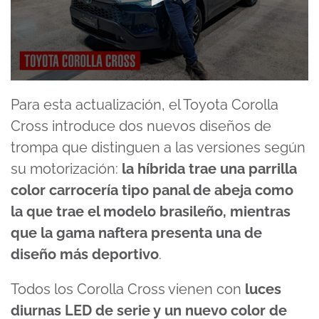
0
seconds
Para esta actualización, el Toyota Corolla
of
3
Cross introduce dos nuevos diseños de
minutes,
6
trompa que distinguen a las versiones según
seconds
su motorización:
la híbrida trae una parrilla
color carrocería tipo panal de abeja como
la que trae el modelo brasileño, mientras
que la gama naftera presenta una de
diseño más deportivo
.
Todos los Corolla Cross vienen con
luces
diurnas LED de serie y un nuevo color de