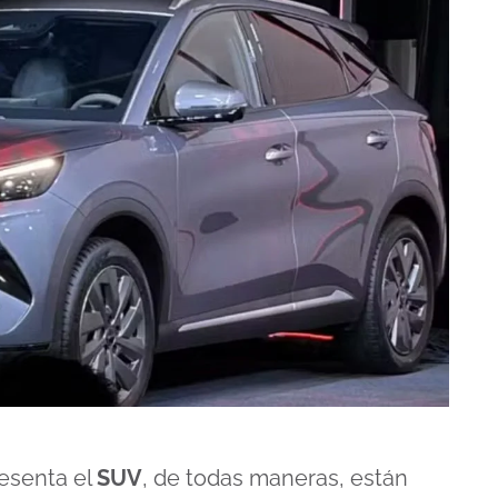
esenta el
SUV
, de todas maneras, están