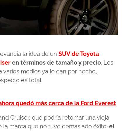
evancia la idea de un
SUV de Toyota
iser
en términos de tamaño y precio
. Los
 varios medios ya lo dan por hecho,
specto es total.
ahora quedó más cerca de la Ford Everest
Land Cruiser, que podría retomar una vieja
e la marca que no tuvo demasiado éxito:
el