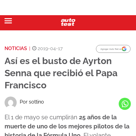
NOTICIAS
|
2019-04-17
Agregar Auto Test en
Así es el busto de Ayrton
Senna que recibió el Papa
Francisco
Por sottino
El 1 de mayo se cumplirán
25 años de la
muerte de uno de los mejores pilotos de la
historia de la Fórmula Uno.
El volante