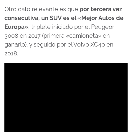
Otro dato relevante es que
por tercera vez
consecutiva, un SUV es el «Mejor Autos de
Europa»
, triplete iniciado por el Peugeor
3008 en 2017 (primera «camioneta» en
ganarlo), y seguido por el Volvo XC40 en
2018.