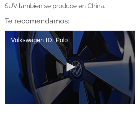
SUV también se produce en China.
Te recomendamos:
Volkswagen ID. Polo
0
seconds
of
2
minutes,
55
seconds