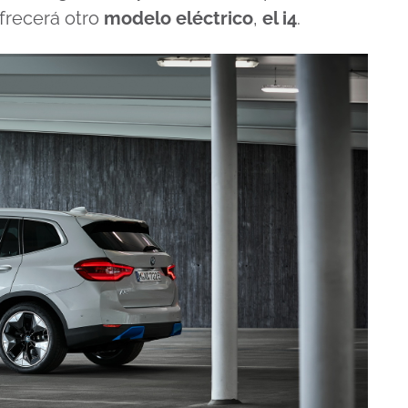
frecerá otro
modelo eléctrico
,
el i4
.