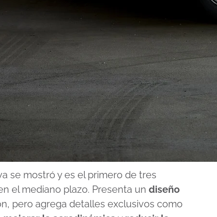
ya se mostró y es el primero de tres
en el mediano plazo. Presenta un
diseño
n, pero agrega detalles exclusivos como