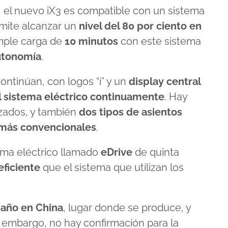
as, el nuevo iX3 es compatible con un sistema
rmite alcanzar un
nivel del 80 por ciento en
mple carga de
10 minutos
con este sistema
utonomía
.
 continúan, con logos “i” y un
display central
el sistema eléctrico continuamente
. Hay
izados, y también
dos tipos de asientos
más
convencionales
.
ema eléctrico llamado
eDrive
de quinta
eficiente
que el sistema que utilizan los
e año en China
, lugar donde se produce, y
n embargo, no hay confirmación para la