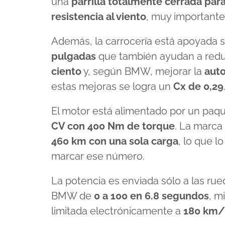
una
parrilla totalmente cerrada par
resistencia al viento
, muy importante 
Además, la carrocería está apoyada
pulgadas
que también ayudan a reduc
ciento
y, según BMW, mejorar la
auto
estas mejoras se logra un
Cx de 0,29
El motor está alimentado por un paq
CV con 400 Nm de torque
. La marca
460 km con una sola carga
, lo que l
marcar ese número.
La potencia es enviada sólo a las rued
BMW de
0 a 100 en 6.8 segundos
, m
limitada electrónicamente a
180 km