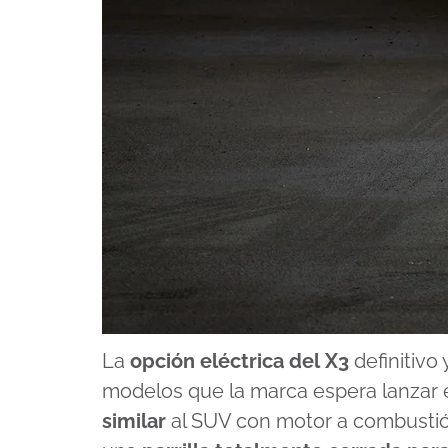
La
opción eléctrica del
X3
definitivo 
modelos que la marca espera lanzar 
similar
al SUV con motor a combustió