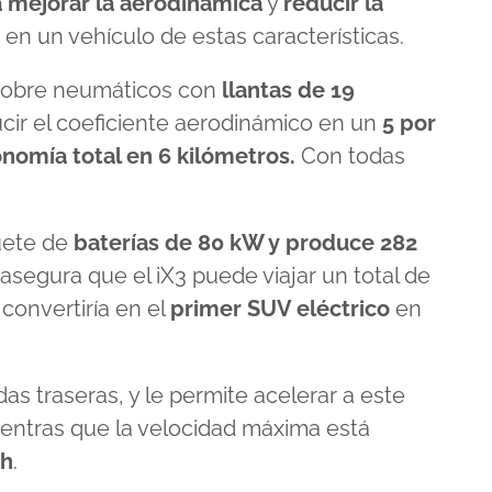
a mejorar la aerodinámica
y
reducir la
en un vehículo de estas características.
 sobre neumáticos con
llantas de 19
ir el coeficiente aerodinámico en un
5 por
nomía total en 6 kilómetros.
Con todas
.
uete de
baterías de 80 kW y produce 282
 asegura que el iX3 puede viajar un total de
o convertiría en el
primer SUV eléctrico
en
as traseras, y le permite acelerar a este
ientras que la velocidad máxima está
/h
.