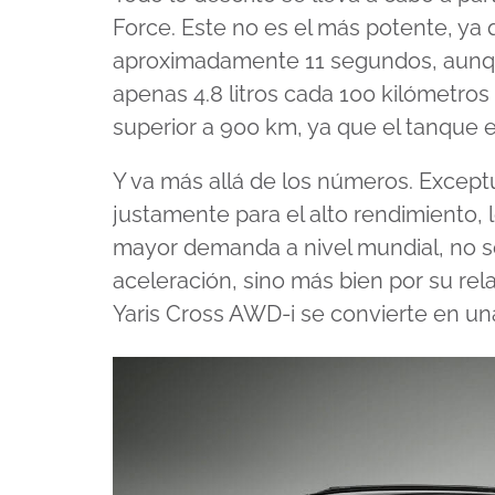
8
Force. Este no es el más potente, ya
minutes,
59
aproximadamente 11 segundos, aunqu
seconds
Volume
90%
apenas 4.8 litros cada 100 kilómetro
superior a 900 km, ya que el tanque es
Y va más allá de los números. Excep
justamente para el alto rendimiento, 
mayor demanda a nivel mundial, no s
aceleración, sino más bien por su rel
Yaris Cross AWD-i se convierte en una 