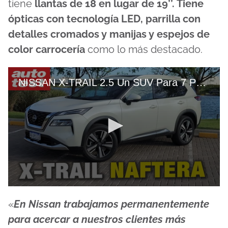
tiene
llantas de 18 en lugar de 19’’. Tiene
ópticas con tecnología LED, parrilla con
detalles cromados y manijas y espejos de
color carrocería
como lo más destacado.
NISSAN X-TRAIL 2.5 Un SUV Para 7 PERSONAS Que CONSUME POCO
0
seconds
«
En Nissan trabajamos permanentemente
of
20
para acercar a nuestros clientes más
minutes,