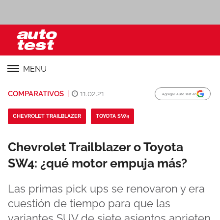
MENU
COMPARATIVOS
|
11.02.21
Agregar Auto Test en
CHEVROLET TRAILBLAZER
TOYOTA SW4
Chevrolet Trailblazer o Toyota
SW4: ¿qué motor empuja más?
Las primas pick ups se renovaron y era
cuestión de tiempo para que las
variantes SUV de siete asientos aprieten